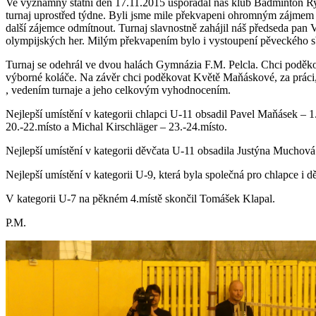
Ve významný státní den 17.11.2015 uspořádal náš klub Badminton Rych
turnaj uprostřed týdne. Byli jsme mile překvapeni ohromným zájmem z c
další zájemce odmítnout. Turnaj slavnostně zahájil náš předseda pan 
olympijských her. Milým překvapením bylo i vystoupení pěveckého
Turnaj se odehrál ve dvou halách Gymnázia F.M. Pelcla. Chci poděkov
výborné koláče. Na závěr chci poděkovat Květě Maňáskové, za práci, 
, vedením turnaje a jeho celkovým vyhodnocením.
Nejlepší umístění v kategorii chlapci U-11 obsadil Pavel Maňásek – 
20.-22.místo a Michal Kirschläger – 23.-24.místo.
Nejlepší umístění v kategorii děvčata U-11 obsadila Justýna Muchov
Nejlepší umístění v kategorii U-9, která byla společná pro chlapce i d
V kategorii U-7 na pěkném 4.místě skončil Tomášek Klapal.
P.M.