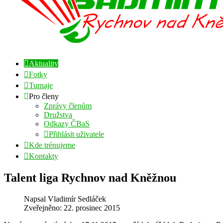
Aktuality
Fotky
Turnaje
Pro členy
Zprávy členům
Družstva
Odkazy ČBaS
Přihlásit uživatele
Kde trénujeme
Kontakty
Talent liga Rychnov nad Kněžnou
Napsal
Vladimír Sedláček
Zveřejněno: 22. prosinec 2015