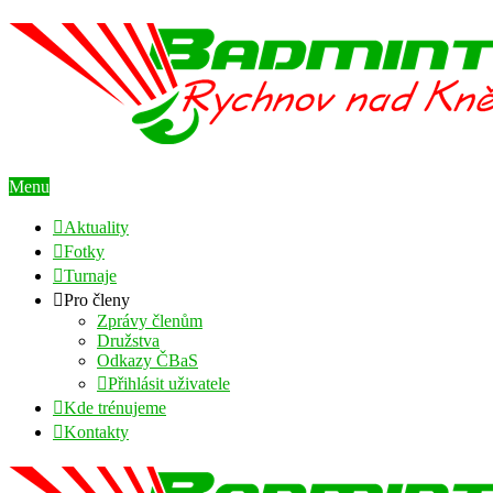
Menu
Aktuality
Fotky
Turnaje
Pro členy
Zprávy členům
Družstva
Odkazy ČBaS
Přihlásit uživatele
Kde trénujeme
Kontakty