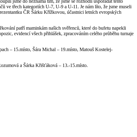
oupili jsme do neznáma tím, že jsme se rozhodli uspořádat tento
čů ve třech kategoriích U-7, U-9 a U-11. Je nám líto, že jsme museli
eprezentantku ČR Šárku Křížkovou, účastnici letních evropských
děkování patří maminkám našich svěřenců, které do bufetu napekli
pozic, evidencí všech přihlášek, zpracováním celého průběhu turnaje
pach – 15.místo, Šára Michal – 19.místo, Matouš Kostelej-
 Rozumová a Šárka Křišťáková – 13.-15.místo.