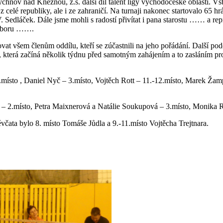
nov nad Kněžnou, z.s. další díl talent ligy východočeské oblasti. Vst
elé republiky, ale i ze zahraničí. Na turnaji nakonec startovalo 65 hrá
V. Sedláček. Dále jsme mohli s radostí přivítat i pana starostu …… a r
 sboru …….
at všem členům oddílu, kteří se zúčastnili na jeho pořádání. Další po
která začíná několik týdnu před samotným zahájením a to zasláním pro
1.místo , Daniel Nyč – 3.místo, Vojtěch Rott – 11.-12.místo, Marek Žam
á – 2.místo, Petra Maixnerová a Natálie Soukupová – 3.místo, Monika
ěvčata bylo 8. místo Tomáše Jůdla a 9.-11.místo Vojtěcha Trejtnara.