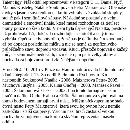
Talent ligy. Náš oddíl reprezentovali v kategorii U 11 Daniel Nyč,
Matouš Kostelej, Natálie Soukupová a Petra Maixnerová. Obě naše
dívky s jasnou suverenitou na kurtu vyhrály své základní skupiny,
stejně pak i semifinálové zápasy. Následně se postaraly o velmi
dramatické a emotivní finále, které musel rozhodnout až třetí set
hraný pouze do šesti bodů. V něm byla úspěšnější Natálka, přestože
již prohrávala 1:5, dokázala rozhodující set otočit a celý turnaj
vyhrála. Opět se tedy potvrdilo, že zápas je definitivně rozhodnutý
až po dopadu posledního míčku a nic se nemá za nepříznivého
průběžného stavu dopředu vzdávat. Kluci, přestože bojovali o každý
míč, na semifinále nedosáhli, nicméně i jim patří velký obdiv a
pochvala za bojovnost proti zkušenějším soupeřům.
V neděli 4. 10. 2015 v Praze na Hamru pokračovalo badmintonové
klání kategorie U13. Za oddíl Badminton Rychnov n. Kn.
nastoupili: Soukupová Natálie - 2006, Maixnerová Petra- 2005,
Muchová Justýna - 2005, Kalina Ondřej – 2003, Maňásek Pavel –
2005, Šalomounová Eliška – 2003. I na tomto turnaji se našim
hráčům dařilo. Ondra Kalina a Eliška Šalomounová vybojovali na
tomto bodovaném turnaji první místa. Milým překvapením se stalo
čtvrté místo Petry Maixnerové, která svou bojovnou hrou nemile
zaskočila i starší soupeřky. Všichni naši hráči zaslouží velkou
pochvalu za bojovnost na kurtu a skvělou reprezentaci našeho
oddílu.