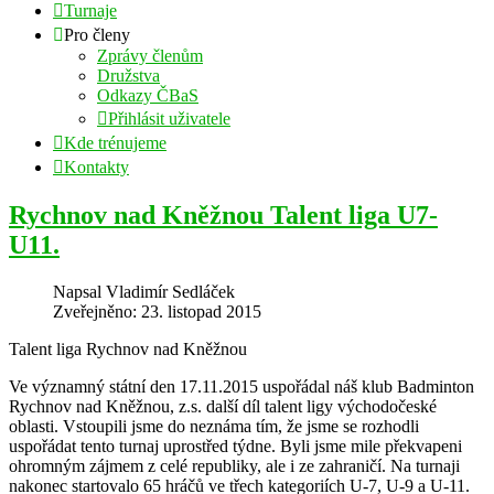
Turnaje
Pro členy
Zprávy členům
Družstva
Odkazy ČBaS
Přihlásit uživatele
Kde trénujeme
Kontakty
Rychnov nad Kněžnou Talent liga U7-
U11.
Napsal
Vladimír Sedláček
Zveřejněno: 23. listopad 2015
Talent liga Rychnov nad Kněžnou
Ve významný státní den 17.11.2015 uspořádal náš klub Badminton
Rychnov nad Kněžnou, z.s. další díl talent ligy východočeské
oblasti. Vstoupili jsme do neznáma tím, že jsme se rozhodli
uspořádat tento turnaj uprostřed týdne. Byli jsme mile překvapeni
ohromným zájmem z celé republiky, ale i ze zahraničí. Na turnaji
nakonec startovalo 65 hráčů ve třech kategoriích U-7, U-9 a U-11.