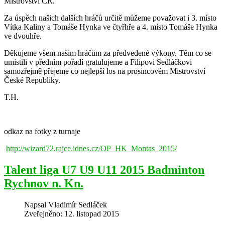
Mistrovství ČR.
Za úspěch našich dalších hráčů určitě můžeme považovat i 3. místo
Vítka Kaliny a Tomáše Hynka ve čtyřhře a 4. místo Tomáše Hynka
ve dvouhře.
Děkujeme všem našim hráčům za předvedené výkony. Těm co se
umístili v předním pořadí gratulujeme a Filipovi Sedláčkovi
samozřejmě přejeme co nejlepší los na prosincovém Mistrovství
České Republiky.
T.H.
odkaz na fotky z turnaje
http://wizard72.rajce.idnes.cz/OP_HK_Montas_2015/
Talent liga U7 U9 U11 2015 Badminton
Rychnov n. Kn.
Napsal
Vladimír Sedláček
Zveřejněno: 12. listopad 2015