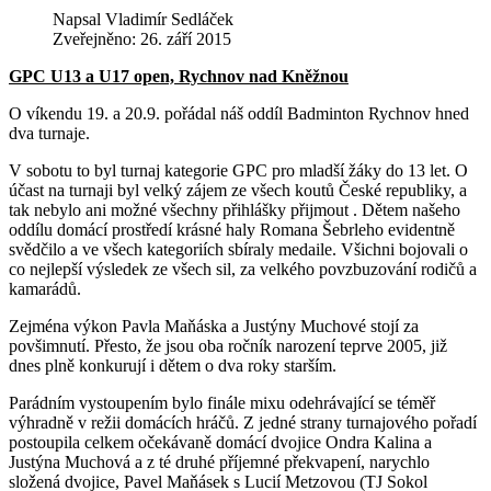
Napsal
Vladimír Sedláček
Zveřejněno: 26. září 2015
GPC U13 a U17 open, Rychnov nad Kněžnou
O víkendu 19. a 20.9. pořádal náš oddíl Badminton Rychnov hned
dva turnaje.
V sobotu to byl turnaj kategorie GPC pro mladší žáky do 13 let. O
účast na turnaji byl velký zájem ze všech koutů České republiky, a
tak nebylo ani možné všechny přihlášky přijmout . Dětem našeho
oddílu domácí prostředí krásné haly Romana Šebrleho evidentně
svědčilo a ve všech kategoriích sbíraly medaile. Všichni bojovali o
co nejlepší výsledek ze všech sil, za velkého povzbuzování rodičů a
kamarádů.
Zejména výkon Pavla Maňáska a Justýny Muchové stojí za
povšimnutí. Přesto, že jsou oba ročník narození teprve 2005, již
dnes plně konkurují i dětem o dva roky starším.
Parádním vystoupením bylo finále mixu odehrávající se téměř
výhradně v režii domácích hráčů. Z jedné strany turnajového pořadí
postoupila celkem očekávaně domácí dvojice Ondra Kalina a
Justýna Muchová a z té druhé příjemné překvapení, narychlo
složená dvojice, Pavel Maňásek s Lucií Metzovou (TJ Sokol