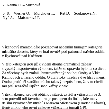
2. Kalina O. – Muchová J.
5.-8. – Viesner O. – Morchová T., Ret D. – Soukupová N.,
Nyč A. – Maixnerová P.
Víkendový maraton dále pokračoval nedělním turnajem kategorie
mladšího dorostu, který se hrál rovněž pod patronací našeho oddílu
v Rychnově nad Kněžnou.
V této kategorii jsou již k vidění dlouhé dramatické zápasy
s vysokým sportovním výkonem, takže se opravdu bylo na co dívat.
Za všechny bych zmínil „bratrovražedný“ souboj Ondry a Vítka
Kalinových z našeho oddílu. O čtyři roky mladší a dvě hlavy menší
Ondra proháněl staršího bráchu takovým způsobem, že v tu chvíli
mu přál senzační úspěch snad každý v hale.
Vítek nakonec, pro něj obtížnou situaci, zvládl a vítězstvím ve 3.
setu potvrdil roli favorita turnaje postupem do finále, kde mu v
dalším vyrovnaném utkání s Markem Střelečkem (Hradec Králové),
těsně uniklo jeho první celkové vítězství na turnaji GPC.