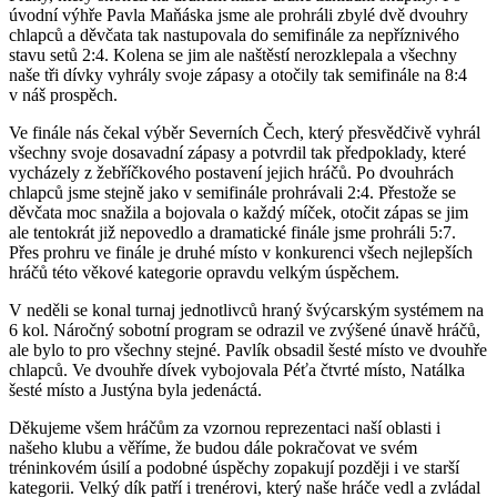
úvodní výhře Pavla Maňáska jsme ale prohráli zbylé dvě dvouhry
chlapců a děvčata tak nastupovala do semifinále za nepříznivého
stavu setů 2:4. Kolena se jim ale naštěstí nerozklepala a všechny
naše tři dívky vyhrály svoje zápasy a otočily tak semifinále na 8:4
v náš prospěch.
Ve finále nás čekal výběr Severních Čech, který přesvědčivě vyhrál
všechny svoje dosavadní zápasy a potvrdil tak předpoklady, které
vycházely z žebříčkového postavení jejich hráčů. Po dvouhrách
chlapců jsme stejně jako v semifinále prohrávali 2:4. Přestože se
děvčata moc snažila a bojovala o každý míček, otočit zápas se jim
ale tentokrát již nepovedlo a dramatické finále jsme prohráli 5:7.
Přes prohru ve finále je druhé místo v konkurenci všech nejlepších
hráčů této věkové kategorie opravdu velkým úspěchem.
V neděli se konal turnaj jednotlivců hraný švýcarským systémem na
6 kol. Náročný sobotní program se odrazil ve zvýšené únavě hráčů,
ale bylo to pro všechny stejné. Pavlík obsadil šesté místo ve dvouhře
chlapců. Ve dvouhře dívek vybojovala Péťa čtvrté místo, Natálka
šesté místo a Justýna byla jedenáctá.
Děkujeme všem hráčům za vzornou reprezentaci naší oblasti i
našeho klubu a věříme, že budou dále pokračovat ve svém
tréninkovém úsilí a podobné úspěchy zopakují později i ve starší
kategorii. Velký dík patří i trenérovi, který naše hráče vedl a zvládal