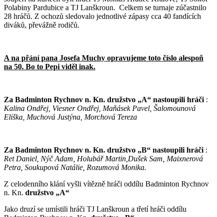
Polabiny Pardubice a TJ Lanškroun. Celkem se turnaje zúčastnilo
28 hráčů. Z ochozů sledovalo jednotlivé zápasy cca 40 fandících
diváků, převážně rodičů.
A na přání pana Josefa Muchy opravujeme toto číslo alespoň
na 50. Bo to Pepi viděl inak.
Za Badminton Rychnov n. Kn. družstvo „A“ nastoupili hráči
:
Kalina Ondřej, Viesner Ondřej, Maňásek Pavel, Šalomounová
Eliška, Muchová Justýna, Morchová Tereza
Za Badminton Rychnov n. Kn. družstvo „B“ nastoupili hráči
:
Ret Daniel, Nýč Adam, Holubář Martin,Dušek Sam, Maixnerová
Petra, Soukupová Natálie, Rozumová Monika.
Z celodenního klání vyšli vítězně hráči oddílu Badminton Rychnov
n. Kn.
družstvo „A“
Jako druzí se umístili hráči TJ Lanškroun a třetí hráči oddílu