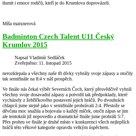
tlumit i emoce rodičů, kteří je do Krumlova doprovázeli.
Míša maixnerová
Badminton Czech Talent U11 Český
Krumlov 2015
Napsal
Vladimír Sedláček
Zveřejněno: 11. listopad 2015
nerozklepala a všechny naše tři dívky vyhrály svoje zápasy a otočily
tak semifinále na 8:4 v náš prospěch.
Ve finále nás čekal výběr Severních Čech, který přesvědčivě vyhrál
všechny svoje dosavadní zápasy a potvrdil tak předpoklady, které
vycházely z žebříčkového postavení jejich hráčů. Po dvouhrách
chlapců jsme stejně jako v semifinále prohrávali 2:4. Přestože se
děvčata moc snažila a bojovala o každý míček, otočit zápas se jim
ale tentokrát již nepovedlo a dramatické finále jsme prohráli 5:7.
Přes prohru ve finále je druhé místo v konkurenci všech nejlepších
hráčů této věkové kategorie opravdu velkým úspěchem.