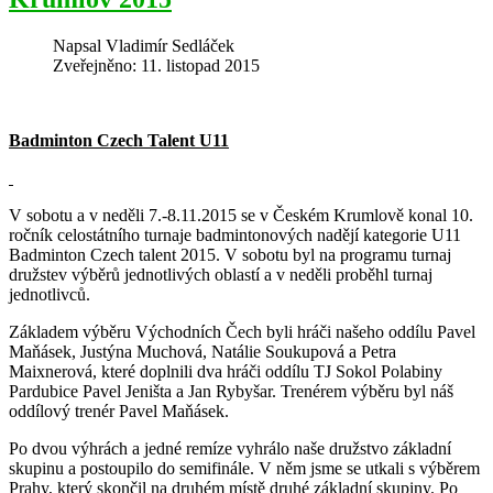
Napsal
Vladimír Sedláček
Zveřejněno: 11. listopad 2015
Badminton Czech Talent U11
V sobotu a v neděli 7.-8.11.2015 se v Českém Krumlově konal 10.
ročník celostátního turnaje badmintonových nadějí kategorie U11
Badminton Czech talent 2015. V sobotu byl na programu turnaj
družstev výběrů jednotlivých oblastí a v neděli proběhl turnaj
jednotlivců.
Základem výběru Východních Čech byli hráči našeho oddílu Pavel
Maňásek, Justýna Muchová, Natálie Soukupová a Petra
Maixnerová, které doplnili dva hráči oddílu TJ Sokol Polabiny
Pardubice Pavel Jeništa a Jan Rybyšar. Trenérem výběru byl náš
oddílový trenér Pavel Maňásek.
Po dvou výhrách a jedné remíze vyhrálo naše družstvo základní
skupinu a postoupilo do semifinále. V něm jsme se utkali s výběrem
Prahy, který skončil na druhém místě druhé základní skupiny. Po