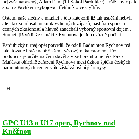
nejvýše nasazený, Adam Ehm (TJ Sokol Pardubice). Ještě navíc pak
spolu s Pavlíkem vybojovali třetí místo ve čtyřhře.
Ostatní naše slečny a mladíci v této kategorii již tak úspěšní nebyli,
ale i tak si připsali několik vyhraných zápasů, nasbírali spoustu
cenných zkušeností a hlavně zanechali výborný sportovní dojem .
Soupeři již vědí, že s hráči z Rychnova je třeba vážně počítat.
Pardubický turnaj opět potvrdil, že oddíl Badminton Rychnov má
talentované hráče napříč všemi věkovými kategoriemi. Do
budoucna je určitě na čem stavět a vize hlavního trenéra Pavla
Maňáska ohledně zařazení Rychnova mezi úzkou špičku českých
badmintonových center stále získává reálnější obrysy.
T.H.
GPC U13 a U17 open, Rychnov nad
Kněžnou