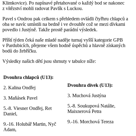
Klimkovice). Po napínavé přetahované o každý bod se nakonec
z vítězství mohli radovat Pavlík s Luckou.
Pavel s Ondrou pak celkem s přehledem ovládli čtyřhru chlapců a
oba se navíc umístili na bedně i ve dvouhře což se mezi dívkami
povedlo i Justýně. Takže prostě parádní výsledek.
Příští týden čeká naše mladé naděje turnaj vyšší kategorie GPB
v Pardubicích, přejeme všem hodně úspěchů a hlavně získaných
bodů do žebříčku.
Výsledky našich dětí jsou shrnuty v tabulce níže:
Dvouhra chlapců (U13):
Dvouhra dívek (U13):
2. Kalina Ondřej
3. Muchová Justýna
3. Maňásek Pavel
5.-8. Soukupová Natálie,
5.-8. Viesner Ondřej, Ret
Maixnerová Petra
Daniel,
9.-16. Morchová Tereza
9.-16. Holubář Martin, Nyč
Adam,