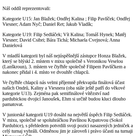
Náš oddíl reprezentovali:
Kategorie U15: Jan Blažek; Ondřej Kalina ; Filip Pavlíček; Ondřej
Viesner; Adam Nyč; Daniel Ret; Jakub Vladík;
Kategorie U19: Filip Sedláček; Vít Kalina; Tomáš Hynek; Matěj
Viesner; David Csibri; Bára Tichá; Michaela Cvejnová; Anna
Danielová
V mladší kategorii byl náš nejúspěšnější zástupce Honza Blažek,
který se blýskl 2. místem v mixu společně s Veronikou Veselou
(Lanškroun), 3. místem ve čtyřhře společně Filipem Pavlíčkem a
nakonec přidal i 4. místo ve dvouhře chlapců.
Ve čtyřhře chlapců nás velmi příjemně překvapila finálová účast
našich Ondrů, Kaliny a Viesnera (oba stále ještě patří do věkové
kategorie U13). Zejména pak semifinálové vítězství nad
pardubickou dvojicí Janoušek, Ehm si určitě budou kluci dlouho
pamatovat.
V juniorské kategorii U19 dosáhl na největší úspěch Filip Sedláček.
V mixu, společně se spoluhráčkou Pavlínou Krpatovou (Sokol
Pardubice), s přehledem potvrdili svoji pozici nasazených jedniček a
celý turnaj vyhráli. Odměnou jim je zároveň i právo účasti na turnaji