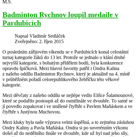
M.S.
Badminton Rychnov loupil medaile v
Pardubicích
Napsal
Vladimír Sedláček
Zveřejněno: 2. říjen 2015
O posledním zářijovém víkendu se v Pardubicích konal celostátní
turnaj kategorie žáků do 13 let. Protože se jednalo o klání druhé
nejvyšší kategorie, s bohatým přídělem bodů, byla konkurence
opravdu špičková. Mezi hlavní favority patřil i Ondra Kalina
z našeho oddílu Badminton Rychnov, který je aktuálně na 4. místě
v průběžném pořadí celorepublikového žebříčku této věkové
kategorie.
Mezi děvčaty z našeho oddílu se nejlépe vedlo Elišce Šalamounové,
které se podařilo postoupit až do osmifinále ve dvouhře. To samé se
jí povedlo zopakovat i ve smíšené čtyřhře s Pavlem Maňáskem a ve
čtyřhře s Justýnou Muchovou.
Mezi kluky byla naše výprava velmi úspěšná, a to zejména zásluhou
Ondry Kaliny a Pavla Maňáska. Ondra si po suverénním výkonu
došel až do nedělního finále ve dvouhře, kde už byl nad jeho síly,