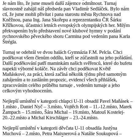
Je nám líto, že jsme museli další zájemce odmítnout. Turnaj
slavnostně zahájil náš předseda pan Vladimír Sedláček. Bylo nám
ctí, že jsme mohli přivítat i pana starostu města Rychnova nad
Kněžnou, pana Ing. Jana Skořepu a reprezentantku ČR Šárku
Křížkovou, účastnici letních evropských olympijských her. Milým
překvapením bylo představení nové klubové hymny v podání
rychnovského pěveckého sboru Carmina pod vedením pana Karla
Štrégla.
Turnaj se odehrál ve dvou halách Gymnázia F.M. Pelcla. Chci
poděkovat všem členům oddílu, kteří se zúčastnili na jeho pořádání.
Další poděkování patří maminkám našich svěřenců, které do bufetu
napekli výborné koláče. Na závěr chci poděkovat Květě
Maňáskové, za práci, která začíná několik týdnu před samotným
zahájením a to zasláním propozic, evidencí všech přihlášek,
zpracováním celého průběhu turnaje , vedením turnaje a jeho
celkovým vyhodnocením.
Nejlepší umístění v kategorii chlapci U-11 obsadil Pavel Maňásek –
1.místo , Daniel Nyč – 3.místo, Vojtěch Rott – 11.-12.místo, Marek
Žampach – 15.místo, Šára Michal – 19.místo, Matouš Kostelej-
20.-22.místo a Michal Kirschläger – 23.-24.místo.
Nejlepší umístění v kategorii děvčata U-11 obsadila Justýna
Muchová – 2.místo, Petra Maixnerová a Natálie Soukupová –