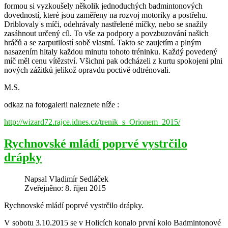
formou si vyzkoušely několik jednoduchých badmintonových
dovedností, které jsou zaměřeny na rozvoj motoriky a postřehu.
Driblovaly s míči, odehrávaly nastřelené míčky, nebo se snažily
zasáhnout určený cíl. To vše za podpory a povzbuzování našich
hráčů a se zarputilostí sobě vlastní. Takto se zaujetím a plným
nasazením hltaly každou minutu tohoto tréninku. Každý povedený
míč měl cenu vítězství. Všichni pak odcházeli z kurtu spokojeni plni
nových zážitků jelikož opravdu poctivě odtrénovali.
M.S.
odkaz na fotogalerii naleznete níže :
http://wizard72.rajce.idnes.cz/trenik_s_Orionem_2015/
Rychnovské mládí poprvé vystrčilo
drápky
Napsal
Vladimír Sedláček
Zveřejněno: 8. říjen 2015
Rychnovské mládí poprvé vystrčilo drápky.
V sobotu 3.10.2015 se v Holicích konalo první kolo Badmintonové