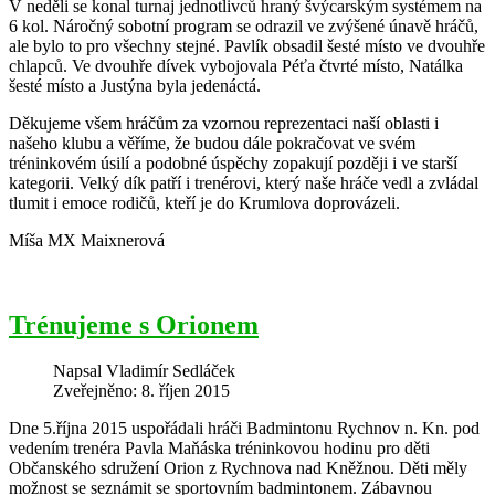
V neděli se konal turnaj jednotlivců hraný švýcarským systémem na
6 kol. Náročný sobotní program se odrazil ve zvýšené únavě hráčů,
ale bylo to pro všechny stejné. Pavlík obsadil šesté místo ve dvouhře
chlapců. Ve dvouhře dívek vybojovala Péťa čtvrté místo, Natálka
šesté místo a Justýna byla jedenáctá.
Děkujeme všem hráčům za vzornou reprezentaci naší oblasti i
našeho klubu a věříme, že budou dále pokračovat ve svém
tréninkovém úsilí a podobné úspěchy zopakují později i ve starší
kategorii. Velký dík patří i trenérovi, který naše hráče vedl a zvládal
tlumit i emoce rodičů, kteří je do Krumlova doprovázeli.
Míša MX Maixnerová
Trénujeme s Orionem
Napsal
Vladimír Sedláček
Zveřejněno: 8. říjen 2015
Dne 5.října 2015 uspořádali hráči Badmintonu Rychnov n. Kn. pod
vedením trenéra Pavla Maňáska tréninkovou hodinu pro děti
Občanského sdružení Orion z Rychnova nad Kněžnou. Děti měly
možnost se seznámit se sportovním badmintonem. Zábavnou