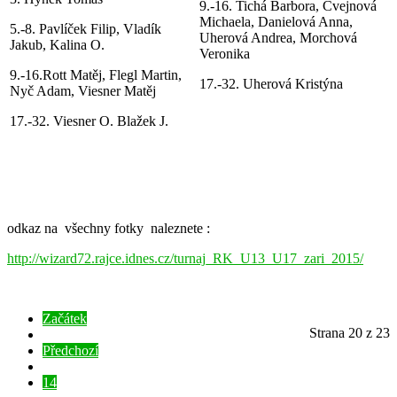
9.-16. Tichá Barbora, Cvejnová
Michaela, Danielová Anna,
5.-8. Pavlíček Filip, Vladík
Uherová Andrea, Morchová
Jakub, Kalina O.
Veronika
9.-16.Rott Matěj, Flegl Martin,
17.-32. Uherová Kristýna
Nyč Adam, Viesner Matěj
17.-32. Viesner O. Blažek J.
odkaz na všechny fotky naleznete :
http://wizard72.rajce.idnes.cz/turnaj_RK_U13_U17_zari_2015/
Začátek
Strana 20 z 23
Předchozí
14