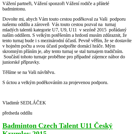
Vážení partneři, Vážení sponzoři Vážení rodiče a přátelé
badmintonu.
Dovolte mi, abych Vám touto cestou poděkoval za Vaši podporu
našemu oddílu a zároveň Vás touto cestou pozval na turnaj
mladých talentů kategorie U7, U9, U11 v sezóně 2015 pořádaný
naším oddílem. S velkým potěšením a hrdostí musím zdůraznit, že
tento turnaj bude i s mezinárodní účastí. Pevně věřím, že se dostavíte
v hojném počtu a svou účastí podpoříte domácí hráče. Mým
skromným přáním je, aby tento turnaj se stal turnajem tradičním.
Součástí tohoto turnaje proběhne pro případné zájemce nábor do
juniorské přípravky.
Těšíme se na Vaši návštěvu.
S úctou a velkým poděkováním za projevenou podporu.
Vladimír SEDLÁČEK
předseda oddílu
Badminton Czech Talent U11 Český
Krumlov 2015