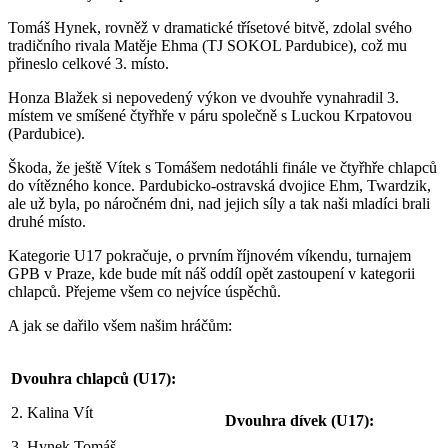
Tomáš Hynek, rovněž v dramatické třísetové bitvě, zdolal svého
tradičního rivala Matěje Ehma (TJ SOKOL Pardubice), což mu
přineslo celkové 3. místo.
Honza Blažek si nepovedený výkon ve dvouhře vynahradil 3.
místem ve smíšené čtyřhře v páru společně s Luckou Krpatovou
(Pardubice).
Škoda, že ještě Vítek s Tomášem nedotáhli finále ve čtyřhře chlapců
do vítězného konce. Pardubicko-ostravská dvojice Ehm, Twardzik,
ale už byla, po náročném dni, nad jejich síly a tak naši mladíci brali
druhé místo.
Kategorie U17 pokračuje, o prvním říjnovém víkendu, turnajem
GPB v Praze, kde bude mít náš oddíl opět zastoupení v kategorii
chlapců. Přejeme všem co nejvíce úspěchů.
A jak se dařilo všem našim hráčům:
Dvouhra chlapců (U17):
2. Kalina Vít
Dvouhra dívek (U17):
3. Hynek Tomáš