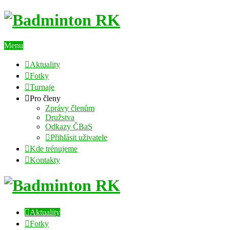
Menu
Aktuality
Fotky
Turnaje
Pro členy
Zprávy členům
Družstva
Odkazy ČBaS
Přihlásit uživatele
Kde trénujeme
Kontakty
Aktuality
Fotky