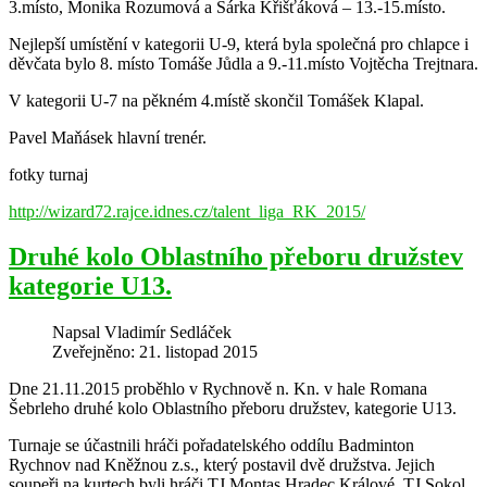
3.místo, Monika Rozumová a Šárka Křišťáková – 13.-15.místo.
Nejlepší umístění v kategorii U-9, která byla společná pro chlapce i
děvčata bylo 8. místo Tomáše Jůdla a 9.-11.místo Vojtěcha Trejtnara.
V kategorii U-7 na pěkném 4.místě skončil Tomášek Klapal.
Pavel Maňásek hlavní trenér.
fotky turnaj
http://wizard72.rajce.idnes.cz/talent_liga_RK_2015/
Druhé kolo Oblastního přeboru družstev
kategorie U13.
Napsal
Vladimír Sedláček
Zveřejněno: 21. listopad 2015
Dne 21.11.2015 proběhlo v Rychnově n. Kn. v hale Romana
Šebrleho druhé kolo Oblastního přeboru družstev, kategorie U13.
Turnaje se účastnili hráči pořadatelského oddílu Badminton
Rychnov nad Kněžnou z.s., který postavil dvě družstva. Jejich
soupeři na kurtech byli hráči TJ Montas Hradec Králové, TJ Sokol