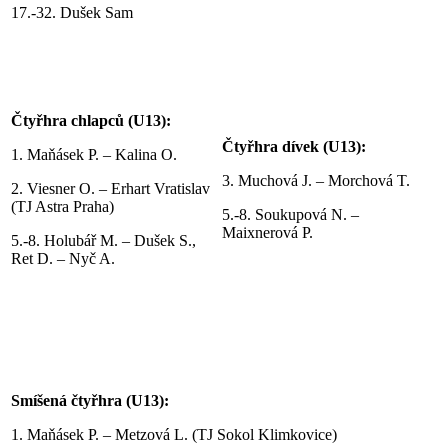
17.-32. Dušek Sam
Čtyřhra chlapců (U13):
Čtyřhra dívek (U13):
1. Maňásek P. – Kalina O.
3. Muchová J. – Morchová T.
2. Viesner O. – Erhart Vratislav
(TJ Astra Praha)
5.-8. Soukupová N. –
Maixnerová P.
5.-8. Holubář M. – Dušek S.,
Ret D. – Nyč A.
Smíšená čtyřhra (U13):
1. Maňásek P. – Metzová L. (TJ Sokol Klimkovice)