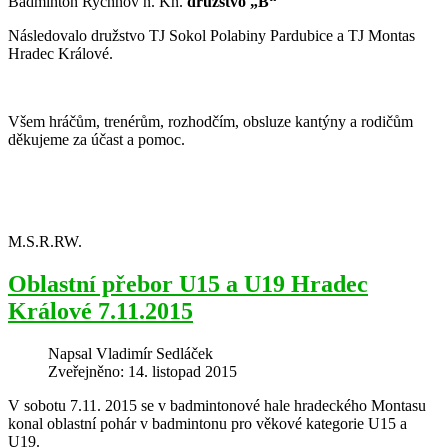
Badminton Rychnov n. Kn.
družstvo „B“
Následovalo družstvo TJ Sokol Polabiny Pardubice a TJ Montas
Hradec Králové.
Všem hráčům, trenérům, rozhodčím, obsluze kantýny a rodičům
děkujeme za účast a pomoc.
M.S.R.RW.
Oblastní přebor U15 a U19 Hradec
Králové 7.11.2015
Napsal
Vladimír Sedláček
Zveřejněno: 14. listopad 2015
V sobotu 7.11. 2015 se v badmintonové hale hradeckého Montasu
konal oblastní pohár v badmintonu pro věkové kategorie U15 a
U19.